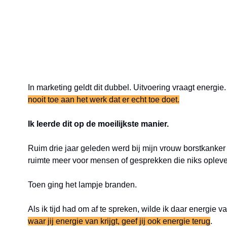
In marketing geldt dit dubbel. Uitvoering vraagt energi
nooit toe aan het werk dat er echt toe doet.
Ik leerde dit op de moeilijkste manier.
Ruim drie jaar geleden werd bij mijn vrouw borstkanker 
ruimte meer voor mensen of gesprekken die niks oplev
Toen ging het lampje branden.
Als ik tijd had om af te spreken, wilde ik daar energie v
waar jij energie van krijgt, geef jij ook energie terug
.