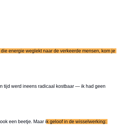
 die energie weglekt naar de verkeerde mensen, kom je 
n tijd werd ineens radicaal kostbaar — ik had geen 
 ook een beetje. Maar i
k geloof in de wisselwerking: 