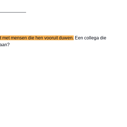
t met mensen die hen vooruit duwen.
 Een collega die 
daan?