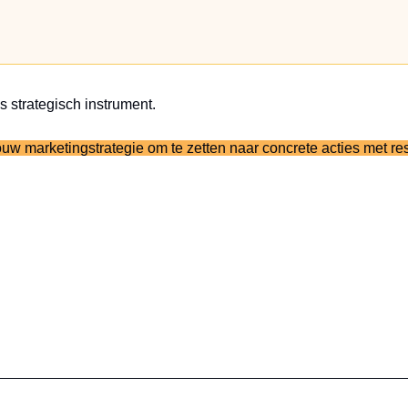
 strategisch instrument.
ouw marketingstrategie om te zetten naar concrete acties met res