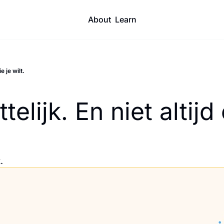
About
Learn
e je wilt.
elijk. En niet altijd
.