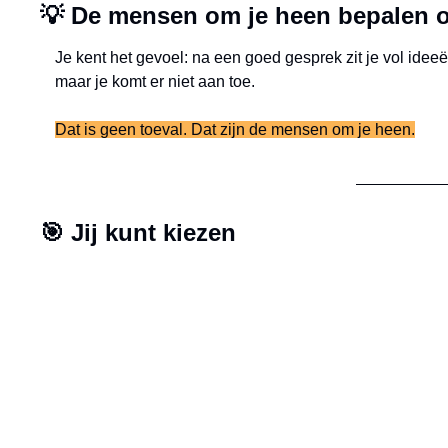
💡
 De mensen om je heen bepalen of
Je kent het gevoel: na een goed gesprek zit je vol ideeë
maar je komt er niet aan toe.
Dat is geen toeval. Dat zijn de mensen om je heen.
🎯
 Jij kunt kiezen